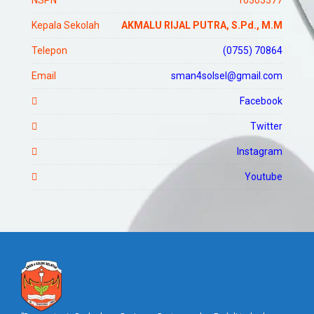
Kepala Sekolah
AKMALU RIJAL PUTRA, S.Pd., M.M
Telepon
(0755) 70864
Email
sman4solsel@gmail.com
Facebook
Twitter
Instagram
Youtube