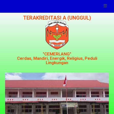
TERAKREDITASI A (UNGGUL)
"CEMERLANG"
Cerdas, Mandiri, Energik, Religius, Peduli
Lingkungan