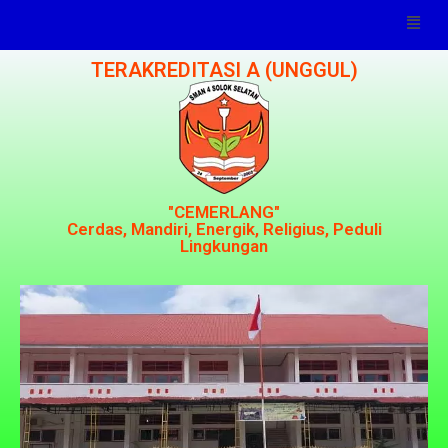
TERAKREDITASI A (UNGGUL)
"CEMERLANG"
Cerdas, Mandiri, Energik, Religius, Peduli
Lingkungan