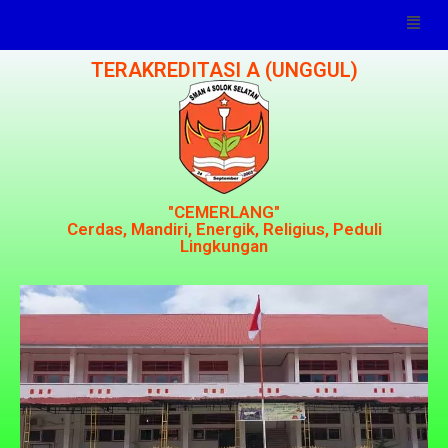
TERAKREDITASI A (UNGGUL)
"CEMERLANG"
Cerdas, Mandiri, Energik, Religius, Peduli
Lingkungan