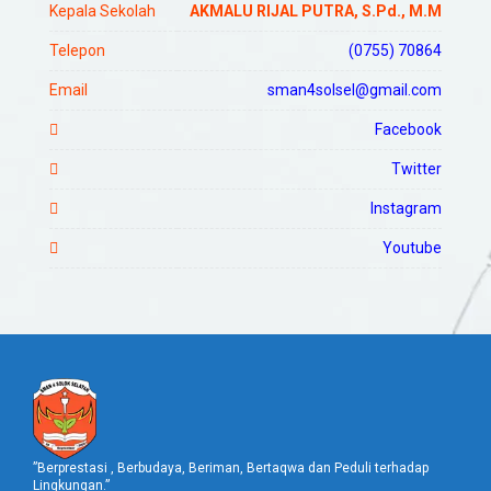
Kepala Sekolah
AKMALU RIJAL PUTRA, S.Pd., M.M
Telepon
(0755) 70864
Email
sman4solsel@gmail.com
Facebook
Twitter
Instagram
Youtube
”Berprestasi , Berbudaya, Beriman, Bertaqwa dan Peduli terhadap
Lingkungan.”