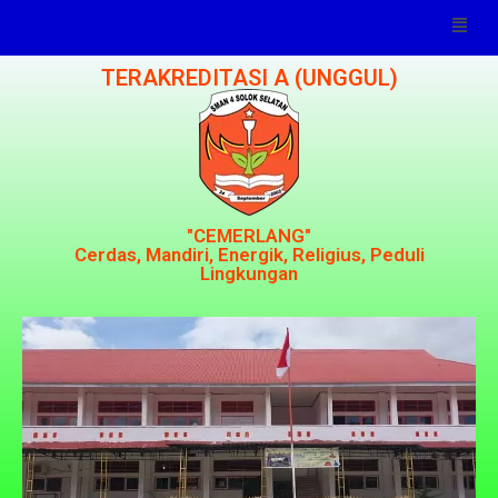
TERAKREDITASI A (UNGGUL)
"CEMERLANG"
Cerdas, Mandiri, Energik, Religius, Peduli
Lingkungan