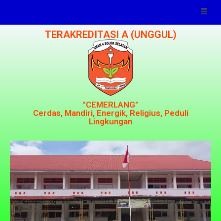
TERAKREDITASI A (UNGGUL)
"CEMERLANG"
Cerdas, Mandiri, Energik, Religius, Peduli
Lingkungan