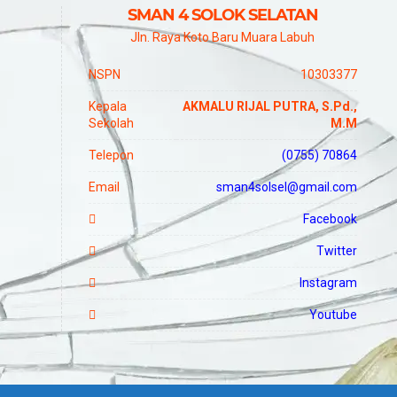
SMAN 4 SOLOK SELATAN
Jln. Raya Koto Baru Muara Labuh
NSPN
10303377
Kepala
AKMALU RIJAL PUTRA, S.Pd.,
Sekolah
M.M
Telepon
(0755) 70864
Email
sman4solsel@gmail.com
Facebook
Twitter
Instagram
Youtube