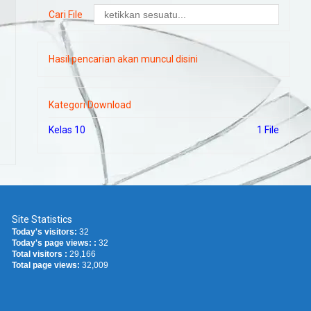
Cari File
Hasil pencarian akan muncul disini
Kategori Download
Kelas 10
1 File
Site Statistics
Today's visitors:
32
Today's page views: :
32
Total visitors :
29,166
Total page views:
32,009