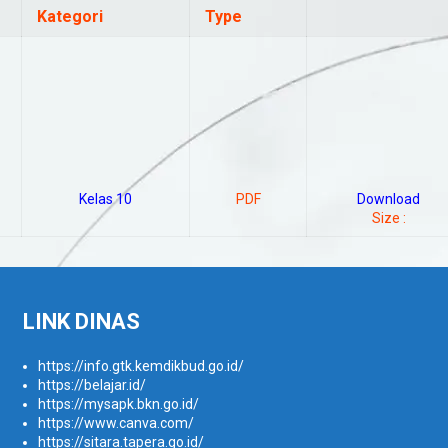
Kategori
Type
Kelas 10
PDF
Download
Size :
LINK DINAS
https://info.gtk.kemdikbud.go.id/
https://belajar.id/
https://mysapk.bkn.go.id/
https://www.canva.com/
https://sitara.tapera.go.id/