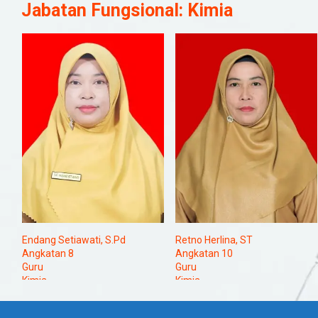
Jabatan Fungsional:
Kimia
Endang Setiawati, S.Pd
Retno Herlina, ST
Angkatan 8
Angkatan 10
Guru
Guru
Kimia
Kimia
Penggerak
Penggerak
Wakil Sarpras