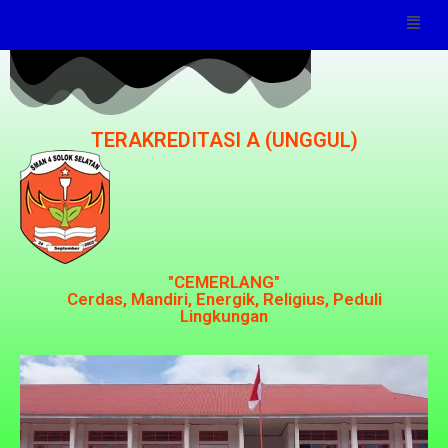
TERAKREDITASI A (UNGGUL)
"CEMERLANG"
Cerdas, Mandiri, Energik, Religius, Peduli
Lingkungan