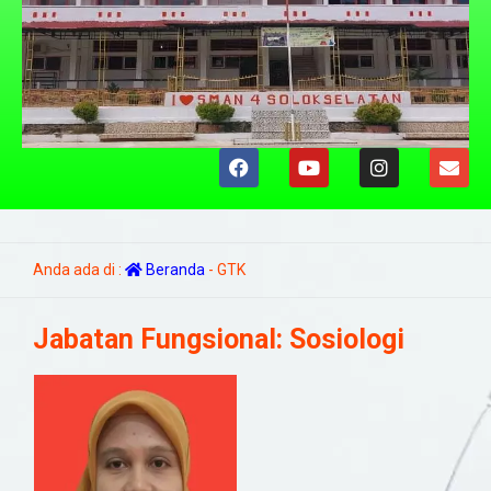
Anda ada di :
Beranda
-
GTK
Jabatan Fungsional:
Sosiologi