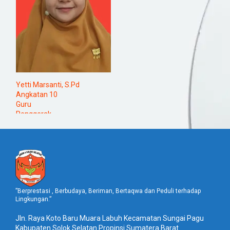
Yetti Marsanti, S.Pd
Angkatan 10
Guru
Penggerak
Sosiologi
”Berprestasi , Berbudaya, Beriman, Bertaqwa dan Peduli terhadap
Lingkungan.”
Jln. Raya Koto Baru Muara Labuh Kecamatan Sungai Pagu
Kabupaten Solok Selatan Propinsi Sumatera Barat