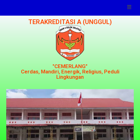
TERAKREDITASI A (UNGGUL)
"CEMERLANG"
Cerdas, Mandiri, Energik, Religius, Peduli
Lingkungan