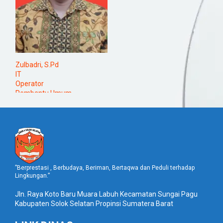
Zulbadri, S.Pd
IT
Operator
Pembantu Umum
Staf Tata Usaha
”Berprestasi , Berbudaya, Beriman, Bertaqwa dan Peduli terhadap
Lingkungan.”
Jln. Raya Koto Baru Muara Labuh Kecamatan Sungai Pagu
Kabupaten Solok Selatan Propinsi Sumatera Barat