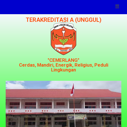
TERAKREDITASI A (UNGGUL)
"CEMERLANG"
Cerdas, Mandiri, Energik, Religius, Peduli
Lingkungan