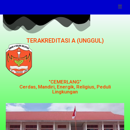
TERAKREDITASI A (UNGGUL)
"CEMERLANG"
Cerdas, Mandiri, Energik, Religius, Peduli
Lingkungan