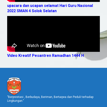
upacara dan ucapan selamat Hari Guru Nasional
2022 SMAN 4 Solok Selatan
Video Kreatif Pesantren Ramadhan 1444 H
”Berprestasi , Berbudaya, Beriman, Bertaqwa dan Peduli terhadap
Lingkungan.”