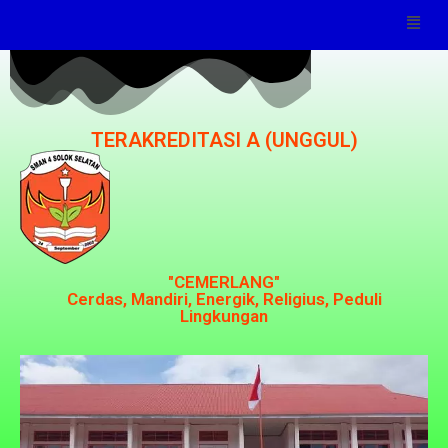
TERAKREDITASI A (UNGGUL)
"CEMERLANG"
Cerdas, Mandiri, Energik, Religius, Peduli
Lingkungan