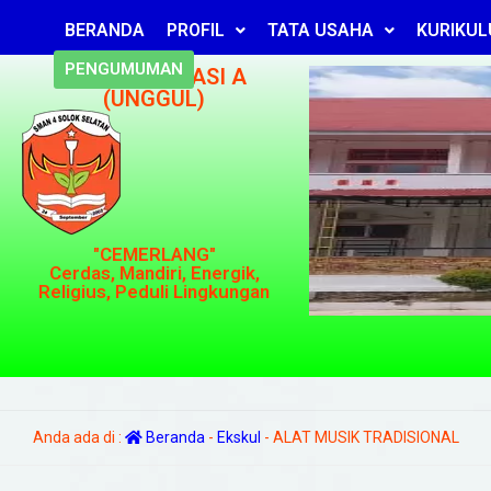
BERANDA
PROFIL
TATA USAHA
KURIKU
PENGUMUMAN
TERAKREDITASI A
(UNGGUL)
"CEMERLANG"
Cerdas, Mandiri, Energik,
Religius, Peduli Lingkungan
Anda ada di :
Beranda
-
Ekskul
-
ALAT MUSIK TRADISIONAL