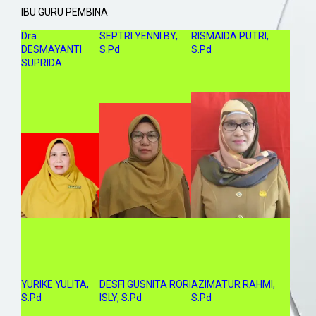
IBU GURU PEMBINA
Dra.
SEPTRI YENNI BY,
RISMAIDA PUTRI,
DESMAYANTI
S.Pd
S.Pd
SUPRIDA
YURIKE YULITA,
DESFI GUSNITA RORI
AZIMATUR RAHMI,
S.Pd
ISLY, S.Pd
S.Pd