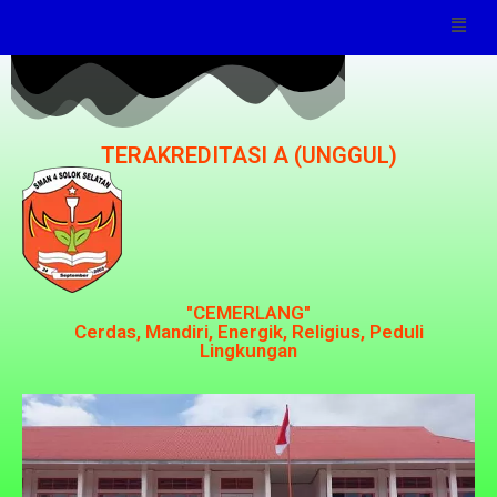
TERAKREDITASI A (UNGGUL)
"CEMERLANG"
Cerdas, Mandiri, Energik, Religius, Peduli
Lingkungan