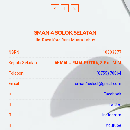
1
2
SMAN 4 SOLOK SELATAN
Jln. Raya Koto Baru Muara Labuh
NSPN
10303377
Kepala Sekolah
AKMALU RIJAL PUTRA, S.Pd., M.M
Telepon
(0755) 70864
Email
sman4solsel@gmail.com
Facebook
Twitter
Instagram
Youtube