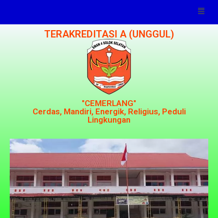
TERAKREDITASI A (UNGGUL)
"CEMERLANG"
Cerdas, Mandiri, Energik, Religius, Peduli
Lingkungan