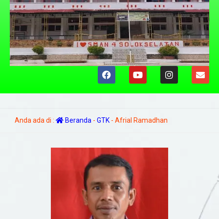
Anda ada di :
Beranda
-
GTK
-
Afrial Ramadhan