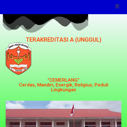
TERAKREDITASI A (UNGGUL)
"CEMERLANG"
Cerdas, Mandiri, Energik, Religius, Peduli
Lingkungan