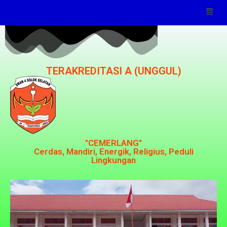
TERAKREDITASI A (UNGGUL)
"CEMERLANG"
Cerdas, Mandiri, Energik, Religius, Peduli
Lingkungan