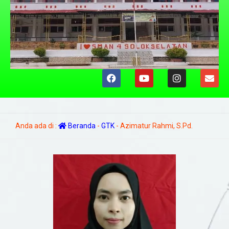
Anda ada di :
Beranda
-
GTK
-
Azimatur Rahmi, S.Pd.