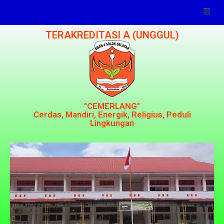
TERAKREDITASI A (UNGGUL)
"CEMERLANG"
Cerdas, Mandiri, Energik, Religius, Peduli
Lingkungan