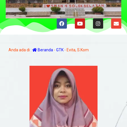
Anda ada di :
Beranda
-
GTK
-
Evita, S.Kom