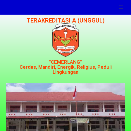
TERAKREDITASI A (UNGGUL)
"CEMERLANG"
Cerdas, Mandiri, Energik, Religius, Peduli
Lingkungan