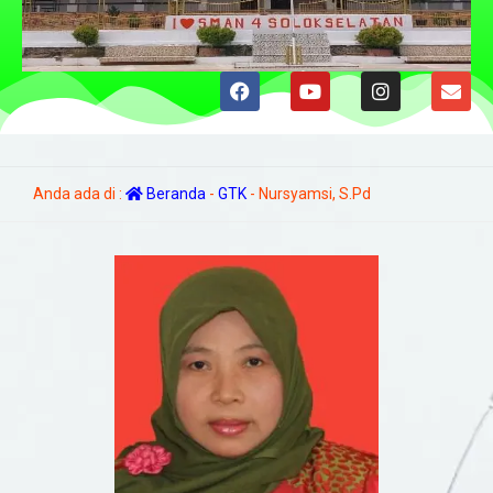
Anda ada di :
Beranda
-
GTK
-
Nursyamsi, S.Pd