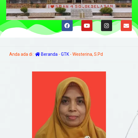
Anda ada di :
Beranda
-
GTK
-
Westerina, S.Pd