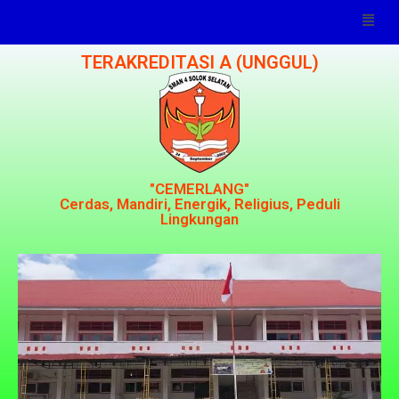
TERAKREDITASI A (UNGGUL)
"CEMERLANG"
Cerdas, Mandiri, Energik, Religius, Peduli
Lingkungan