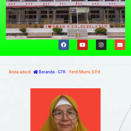
Anda ada di :
Beranda
-
GTK
-
Yenti Murni, S.Pd