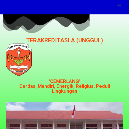
TERAKREDITASI A (UNGGUL)
"CEMERLANG"
Cerdas, Mandiri, Energik, Religius, Peduli
Lingkungan