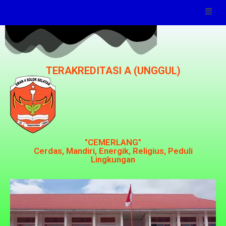
TERAKREDITASI A (UNGGUL)
"CEMERLANG"
Cerdas, Mandiri, Energik, Religius, Peduli
Lingkungan