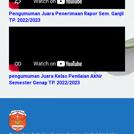
Pengumuman Juara Penerimaan Rapor Sem. Ganjil
TP. 2022/2023
pengumuman Juara Kelas Penilaian Akhir
Semester Genap TP. 2022/2023