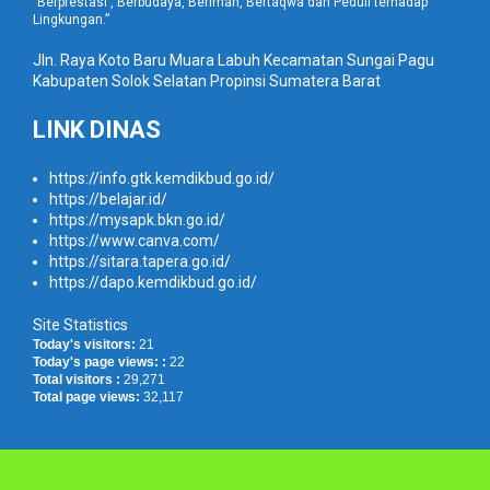
”Berprestasi , Berbudaya, Beriman, Bertaqwa dan Peduli terhadap
Lingkungan.”
Jln. Raya Koto Baru Muara Labuh Kecamatan Sungai Pagu
Kabupaten Solok Selatan Propinsi Sumatera Barat
LINK DINAS
https://info.gtk.kemdikbud.go.id/
https://belajar.id/
https://mysapk.bkn.go.id/
https://www.canva.com/
https://sitara.tapera.go.id/
https://dapo.kemdikbud.go.id/
Site Statistics
Today's visitors:
21
Today's page views: :
22
Total visitors :
29,271
Total page views:
32,117