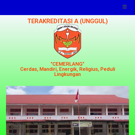
TERAKREDITASI A (UNGGUL)
"CEMERLANG"
Cerdas, Mandiri, Energik, Religius, Peduli
Lingkungan