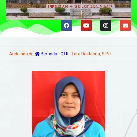
Anda ada di :
Beranda
-
GTK
-
Lora Destarina, S.Pd